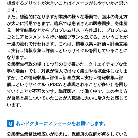
担当するメリットが大きいことはイメージがしやすいかと思い
ます。
また、総論的になりますが業務の様々な場面で、臨床の考え方
が大いに活用できます。臨床では患者さんの医療面接、身体所
見、検査結果などからプロブレムリストを作成し、プロブレム
ごとにアセスメントを行い治療プランを立てる、ということが
一連の流れで行われます。これは、情報収集→評価→計画立案
→実行→情報収集→評価…というサイクルを回していることに
なります。
公衆衛生行政の場（１つ前のＱで書いた、クリエイティブな仕
事の場面）でも、対象が個人ではなく集団や地域全体になりま
すが、この情報収集→評価→計画立案→実行→情報収集→評
価…というサイクル（PDCA と表現されることが多い）を回し
ていくことが不可欠です。臨床医として働く中で、この考え方
が自然と身についていたことが入職後に大いに活きたと感じて
います。
若いドクターにメッセージをお願いします。
公衆衛生業務は幅広いがゆえに、保健所の医師が何をしている