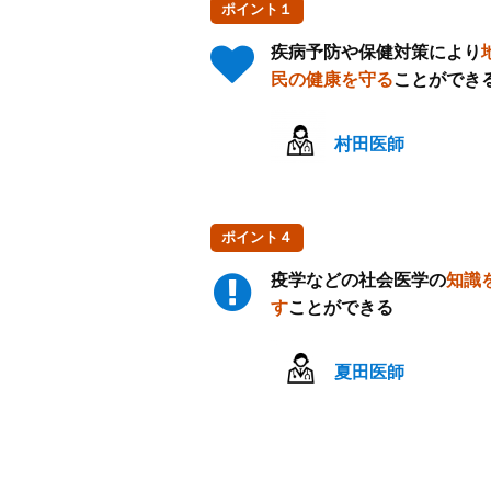
ポイント１
疾病予防や保健対策により
民の健康を守る
ことができ
村田医師
ポイント４
疫学などの社会医学の
知識
す
ことができる
夏田医師