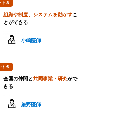
ント３
組織や制度、システムを動かす
こ
とができる
小嶋医師
ント６
全国の仲間と
共同事業・研究
がで
きる
細野医師