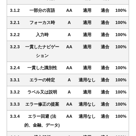
3.1.2
一部分の言語
AA
適用
適合
100%
3.2.1
フォーカス時
A
適用
適合
100%
3.2.2
入力時
A
適用
適合
100%
3.2.3
一貫したナビゲー
AA
適用
適合
100%
ション
3.2.4
一貫した識別性
AA
適用
適合
100%
3.3.1
エラーの特定
A
適用なし
適合
100%
3.3.2
ラベル又は説明
A
適用
適合
100%
3.3.3
エラー修正の提案
AA
適用なし
適合
100%
3.3.4
エラー回避 (法
AA
適用なし
適合
100%
的、金融、データ)