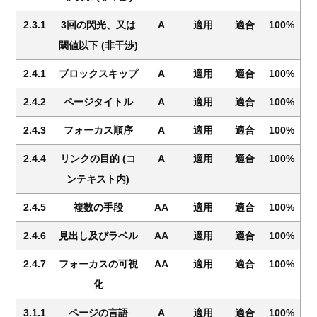
2.3.1
3回の閃光、又は
A
適用
適合
100%
閾値以下
(非干渉)
2.4.1
ブロックスキップ
A
適用
適合
100%
2.4.2
ページタイトル
A
適用
適合
100%
2.4.3
フォーカス順序
A
適用
適合
100%
2.4.4
リンクの目的 (コ
A
適用
適合
100%
ンテキスト内)
2.4.5
複数の手段
AA
適用
適合
100%
2.4.6
見出し及びラベル
AA
適用
適合
100%
2.4.7
フォーカスの可視
AA
適用
適合
100%
化
3.1.1
ページの言語
A
適用
適合
100%