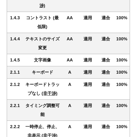
渉)
1.4.3
コントラスト (最
AA
適用
適合
100%
低限)
1.4.4
テキストのサイズ
AA
適用
適合
100%
変更
1.4.5
文字画像
AA
適用
適合
100%
2.1.1
キーボード
A
適用
適合
100%
2.1.2
キーボードトラッ
A
適用
適合
100%
プなし
(非干渉)
2.2.1
タイミング調整可
A
適用
適合
100%
能
2.2.2
一時停止、停止、
A
適用
適合
100%
非表示
(非干渉)