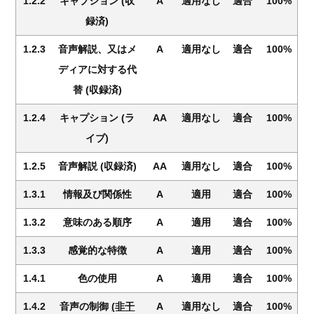
1.2.2
キャプション (収
A
適用なし
適合
100%
録済)
1.2.3
音声解説、又はメ
A
適用なし
適合
100%
ディアに対する代
替 (収録済)
1.2.4
キャプション (ラ
AA
適用なし
適合
100%
イブ)
1.2.5
音声解説 (収録済)
AA
適用なし
適合
100%
1.3.1
情報及び関係性
A
適用
適合
100%
1.3.2
意味のある順序
A
適用
適合
100%
1.3.3
感覚的な特徴
A
適用
適合
100%
1.4.1
色の使用
A
適用
適合
100%
1.4.2
音声の制御
(非干
A
適用なし
適合
100%